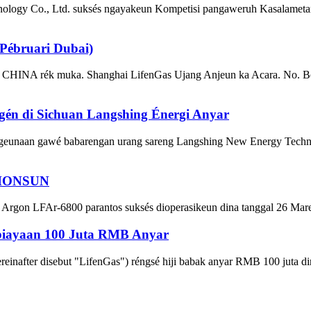
ogy Co., Ltd. suksés ngayakeun Kompetisi pangaweruh Kasalametan 20
ébruari Dubai)
 muka. Shanghai LifenGas Ujang Anjeun ka Acara. No. Booth: 
gén di Sichuan Langshing Énergi Anyar
ngeunaan gawé babarengan urang sareng Langshing New Energy Technol
n HONSUN
n LFAr-6800 parantos suksés dioperasikeun dina tanggal 26 Maret 2024
biayaan 100 Juta RMB Anyar
reinafter disebut "LifenGas") réngsé hiji babak anyar RMB 100 juta di