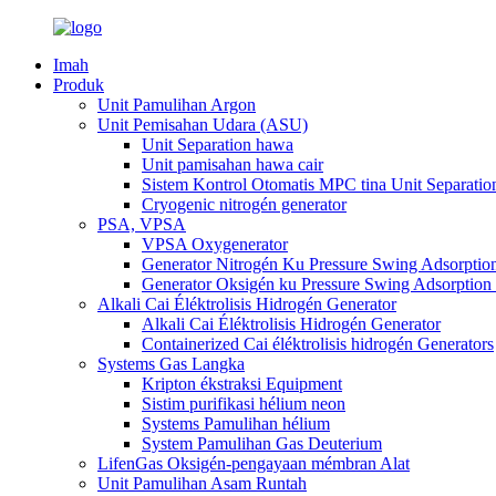
Imah
Produk
Unit Pamulihan Argon
Unit Pemisahan Udara (ASU)
Unit Separation hawa
Unit pamisahan hawa cair
Sistem Kontrol Otomatis MPC tina Unit Separatio
Cryogenic nitrogén generator
PSA, VPSA
VPSA Oxygenerator
Generator Nitrogén Ku Pressure Swing Adsorptio
Generator Oksigén ku Pressure Swing Adsorption
Alkali Cai Éléktrolisis Hidrogén Generator
Alkali Cai Éléktrolisis Hidrogén Generator
Containerized Cai éléktrolisis hidrogén Generators
Systems Gas Langka
Kripton ékstraksi Equipment
Sistim purifikasi hélium neon
Systems Pamulihan hélium
System Pamulihan Gas Deuterium
LifenGas Oksigén-pengayaan mémbran Alat
Unit Pamulihan Asam Runtah