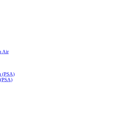
n Air
n (PSA)
 (PSA)