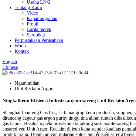
Usaha LNG
Tentang Kami
Video
Kapamingpinan
Propil
Carita merek
Sertipikat
Perpustakaan Perusahaan
Warta
Kontak
English
Chinese
Ngamimitian
Unit Reclaim Argon
Ningkatkeun Efisiensi Industri anjeun sareng Unit Reclaim Arg
Shanghai Lianfeng Gas Co., Ltd. mangrupikeun produsén, supplier, s
dirancang cageur gas argon purity tinggi tina aliran runtah dihasilk
gas lianna. Hasilna nyaéta prosés anu langkung sustainable sareng bi
ensured yén Unit Argon Reclaim dijieun kana standar kualitas panglu
produk urang. Upami anjeun milarian solusi anu épisién sareng biay