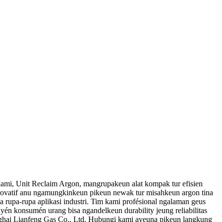
 kami, Unit Reclaim Argon, mangrupakeun alat kompak tur efisien
n inovatif anu ngamungkinkeun pikeun newak tur misahkeun argon tina
a rupa-rupa aplikasi industri. Tim kami profésional ngalaman geus
yén konsumén urang bisa ngandelkeun durability jeung reliabilitas
anghai Lianfeng Gas Co., Ltd. Hubungi kami ayeuna pikeun langkung