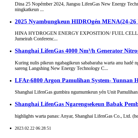
Dina 25 Nopémber 2024, Jiangsu LifenGas New Energy Technol
ningkatkeun ...
2025 Nyambungkeun HIDROgén MENA(24-26 P
HINA HYDROGEN ENERGY EXPOSITION/ FUEL CELL CHINA rék
Jumeirah Conferenc...
Shanghai LifenGas 4000 Nm³/h Generator Nitro
Kuring nulis pikeun ngabagikeun sababaraha warta anu hadé 
sareng Langshing New Energy Technology C...
LFAr-6800 Argon Pamulihan System- Yunna
Shanghai LifenGas gumbira ngumumkeun yén Unit Pamulihan Argo
Shanghai LifenGas Ngarengsekeun Babak Pem
highlights warta panas: Anyar, Shanghai LifenGas Co., Ltd. (he
2023.02.22 06:28:51