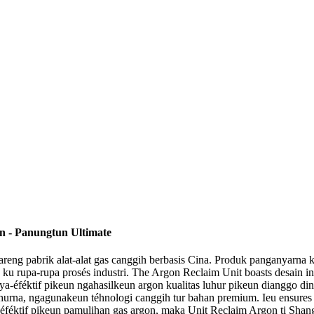
on - Panungtun Ultimate
areng pabrik alat-alat gas canggih berbasis Cina. Produk panganyarna
eun ku rupa-rupa prosés industri. The Argon Reclaim Unit boasts desai
aya-éféktif pikeun ngahasilkeun argon kualitas luhur pikeun dianggo din
hurna, ngagunakeun téhnologi canggih tur bahan premium. Ieu ensures 
a-éféktif pikeun pamulihan gas argon, maka Unit Reclaim Argon ti Sh